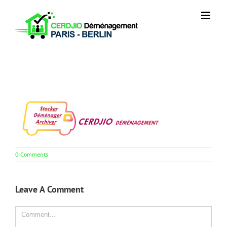
Skip
to
content
0 Comments
Leave A Comment
Comment