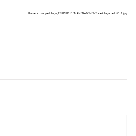
Home
/
cropped-Logo_CERDJIO-DEMANENAGEMENT-vert-logo-reduit1-1.jpg